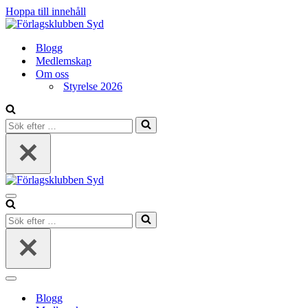
Hoppa till innehåll
Blogg
Medlemskap
Om oss
Styrelse 2026
Sök
efter
…
Navigeringsmeny
Sök
efter
…
Navigeringsmeny
Blogg