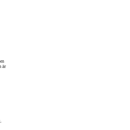
som
m är
st.