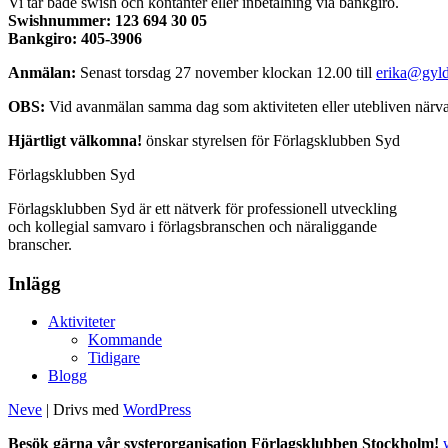
Vi tar både swish och kontanter eller inbetalning via bankgiro.
Swishnummer: 123 694 30 05
Bankgiro: 405-3906
Anmälan:
Senast torsdag 27 november klockan 12.00 till
erika@gyld
OBS:
Vid avanmälan samma dag som aktiviteten eller utebliven närvar
Hjärtligt välkomna!
önskar styrelsen för Förlagsklubben Syd
Förlagsklubben Syd
Förlagsklubben Syd är ett nätverk för professionell utveckling
och kollegial samvaro i förlagsbranschen och näraliggande
branscher.
Inlägg
Aktiviteter
Kommande
Tidigare
Blogg
Neve
| Drivs med
WordPress
Besök gärna vår systerorganisation Förlagsklubben Stockholm!