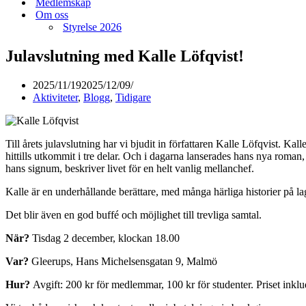
Medlemskap
Om oss
Styrelse 2026
Julavslutning med Kalle Löfqvist!
2025/11/19
2025/12/09
Aktiviteter
,
Blogg
,
Tidigare
Till årets julavslutning har vi bjudit in författaren Kalle Löfqvist. K
hittills utkommit i tre delar. Och i dagarna lanserades hans nya roman
hans signum, beskriver livet för en helt vanlig mellanchef.
Kalle är en underhållande berättare, med många härliga historier på l
Det blir även en god buffé och möjlighet till trevliga samtal.
När?
Tisdag 2 december, klockan 18.00
Var?
Gleerups, Hans Michelsensgatan 9, Malmö
Hur?
Avgift: 200 kr för medlemmar, 100 kr för studenter. Priset inkl