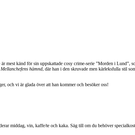
alle är mest känd för sin uppskattade cosy crime-serie ”Morden i Lund”, 
,
Mellanchefens hämnd
, där han i den skruvade men kärleksfulla stil so
ager, och vi är glada över att han kommer och besöker oss!
uderar middag, vin, kaffe/te och kaka. Säg till om du behöver specialko