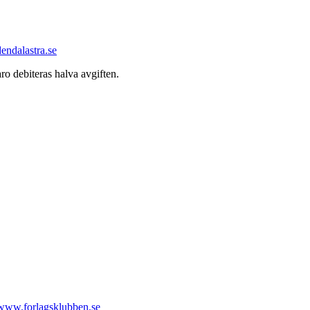
endalastra.se
o debiteras halva avgiften.
www.forlagsklubben.se