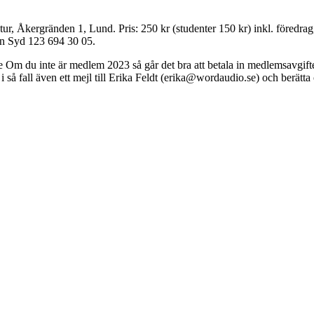
ur, Åkergränden 1, Lund. Pris: 250 kr (studenter 150 kr) inkl. föredrag
ben Syd 123 694 30 05.
 Om du inte är medlem 2023 så går det bra att betala in medlemsavgift
 i så fall även ett mejl till Erika Feldt (erika@wordaudio.se) och berätt