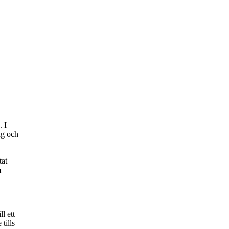
. I
ng och
tat
m
l ett
tills