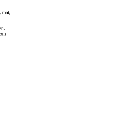
, mat,
en,
a om