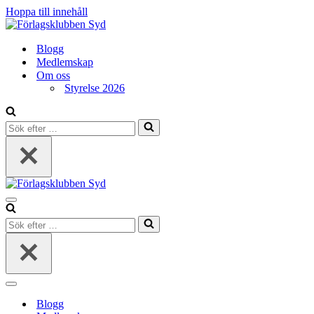
Hoppa till innehåll
Blogg
Medlemskap
Om oss
Styrelse 2026
Sök
efter
…
Navigeringsmeny
Sök
efter
…
Navigeringsmeny
Blogg