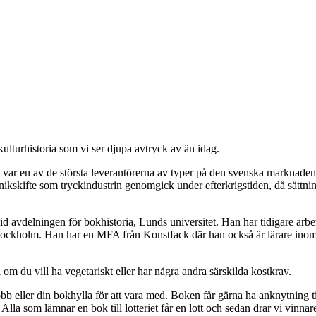
kulturhistoria som vi ser djupa avtryck av än idag.
0 var en av de största leverantörerna av typer på den svenska marknaden
eknikskifte som tryckindustrin genomgick under efterkrigstiden, då sättni
 avdelningen för bokhistoria, Lunds universitet. Han har tidigare arbe
Stockholm. Han har en MFA från Konstfack där han också är lärare ino
 om du vill ha vegetariskt eller har några andra särskilda kostkrav.
bb eller din bokhylla för att vara med. Boken får gärna ha anknytning til
Alla som lämnar en bok till lotteriet får en lott och sedan drar vi vinnare 