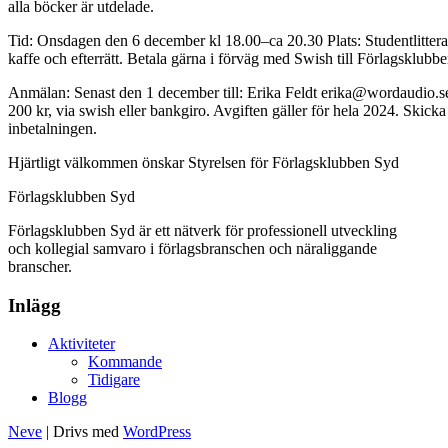
alla böcker är utdelade.
Tid: Onsdagen den 6 december kl 18.00–ca 20.30 Plats: Studentlitterat
kaffe och efterrätt. Betala gärna i förväg med Swish till Förlagsklub
Anmälan: Senast den 1 december till: Erika Feldt erika@wordaudio.se
200 kr, via swish eller bankgiro. Avgiften gäller för hela 2024. Skicka
inbetalningen.
Hjärtligt välkommen önskar Styrelsen för Förlagsklubben Syd
Förlagsklubben Syd
Förlagsklubben Syd är ett nätverk för professionell utveckling
och kollegial samvaro i förlagsbranschen och näraliggande
branscher.
Inlägg
Aktiviteter
Kommande
Tidigare
Blogg
Neve
| Drivs med
WordPress