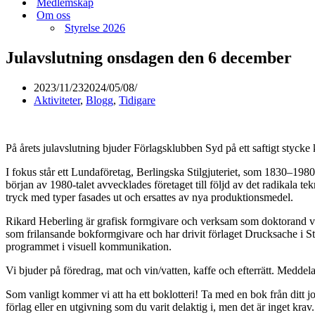
Medlemskap
Om oss
Styrelse 2026
Julavslutning onsdagen den 6 december
2023/11/23
2024/05/08
Aktiviteter
,
Blogg
,
Tidigare
På årets julavslutning bjuder Förlagsklubben Syd på ett saftigt stycke 
I fokus står ett Lundaföretag, Berlingska Stilgjuteriet, som 1830–198
början av 1980-talet avvecklades företaget till följd av det radikala t
tryck med typer fasades ut och ersattes av nya produktionsmedel.
Rikard Heberling är grafisk formgivare och verksam som doktorand vid
som frilansande bokformgivare och har drivit förlaget Drucksache i 
programmet i visuell kommunikation.
Vi bjuder på föredrag, mat och vin/vatten, kaffe och efterrätt. Meddela
Som vanligt kommer vi att ha ett boklotteri! Ta med en bok från ditt jo
förlag eller en utgivning som du varit delaktig i, men det är inget krav. 