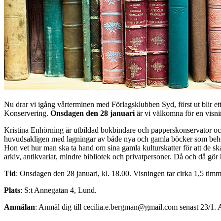
Nu drar vi igång vårterminen med Förlagsklubben Syd, först ut blir e
Konservering.
Onsdagen den 28 januari
är vi välkomna för en visnin
Kristina Enhörning är utbildad bokbindare och papperskonservator o
huvudsakligen med lagningar av både nya och gamla böcker som behöver
Hon vet hur man ska ta hand om sina gamla kulturskatter för att de sk
arkiv, antikvariat, mindre bibliotek och privatpersoner. Då och då gör
Tid
: Onsdagen den 28 januari, kl. 18.00. Visningen tar cirka 1,5 timm
Plats
: S:t Annegatan 4, Lund.
Anmälan
: Anmäl dig till cecilia.e.bergman@gmail.com senast 23/1. Ant