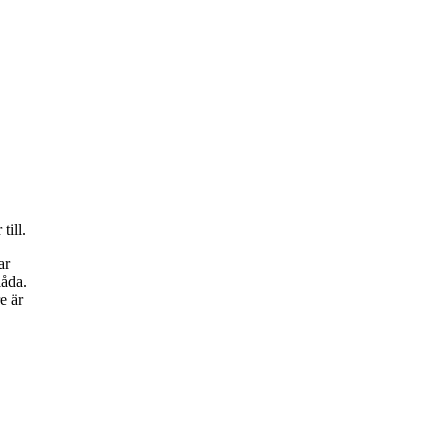
till.
ar
låda.
e är