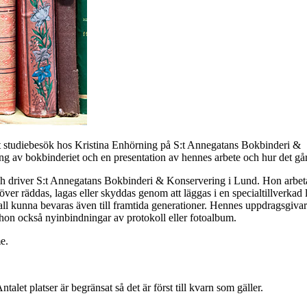
tt studiebesök hos Kristina Enhörning på S:t Annegatans Bokbinderi &
g av bokbinderiet och en presentation av hennes arbete och hur det går 
ch driver S:t Annegatans Bokbinderi & Konservering i Lund. Hon arbet
 räddas, lagas eller skyddas genom att läggas i en specialtillverkad 
all kunna bevaras även till framtida generationer. Hennes uppdragsgivar
 hon också nyinbindningar av protokoll eller fotoalbum.
e.
alet platser är begränsat så det är först till kvarn som gäller.