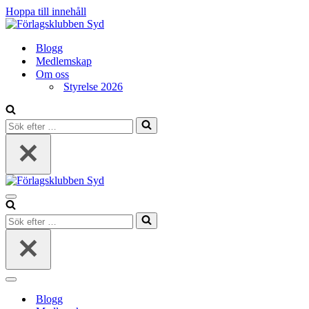
Hoppa till innehåll
Blogg
Medlemskap
Om oss
Styrelse 2026
Sök
efter
…
Navigeringsmeny
Sök
efter
…
Navigeringsmeny
Blogg