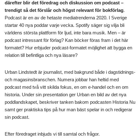
därefter blir det föredrag och diskussion om podcast –
trendigt så det förslår och högst relevant för bokförlag
.
Podcast är en av de hetaste mediatrenderna 2020. I Sverige
startar 40 nya poddar varje vecka. Spotify säger sig vilja bli
världens största plattform för ljud, inte bara musik. Men – är
podcast intressant för förlag? Kan böcker föras fram i det här
formatet? Hur erbjuder podcast-formatet möjlighet att bygga en
relation till befintliga och nya läsare?
Urban Lindstedt är journalist, med bakgrund både i dagstidnings-
och magasinsbranschen. Numera jobbar han heltid med
podcast med två vitt skilda fokus, en om e-handel och en om
historia. Under sin presentation ger Urban en bild av det nya
poddlandskapet, beskriver tanken bakom podcasten Historia Nu
samt ger praktiska tips på hur man bäst spelar in och redigerar
sin podcast.
Efter föredraget inbjuds vi till samtal och frågor.