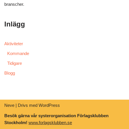
branscher.
Inlägg
Aktiviteter
Kommande
Tidigare
Blogg
Neve
| Drivs med
WordPress
Besök gärna vår systerorganisation Förlagsklubben
Stockholm!
www.forlagsklubben.se